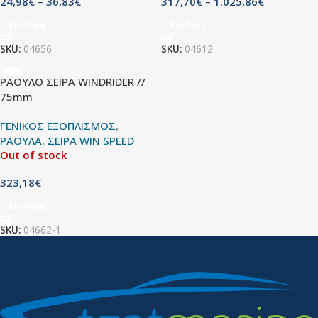
24,98
€
–
36,83
€
317,70
€
–
1.025,86
€
Επιλογή
Επιλογή
SKU:
04656
SKU:
04612
ΡΑΟΥΛΟ ΣΕΙΡΑ WINDRIDER //
75mm
ΓΕΝΙΚΟΣ ΕΞΟΠΛΙΣΜΟΣ
,
ΡΑΟΥΛΑ
,
ΣΕΙΡΑ WIN SPEED
Out of stock
323,18
€
Επιλογή
SKU:
04662-1